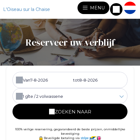
MENU
L'Oiseau sur la Chaise
Reserveer uw verblijf
Van
tot
1
gîte /
2
volwassene
ZOEKEN NAAR
100% veilige reservering, gegarandeerd de beste prijzen, onmiddellijke
bevestiging
Beveiligde betaling via