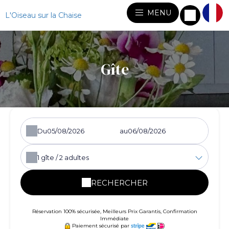
MENU
L'Oiseau sur la Chaise
Gîte
Du
au
1
gîte /
2
adultes
RECHERCHER
Réservation 100% sécurisée, Meilleurs Prix Garantis, Confirmation
Immédiate
Paiement sécurisé par